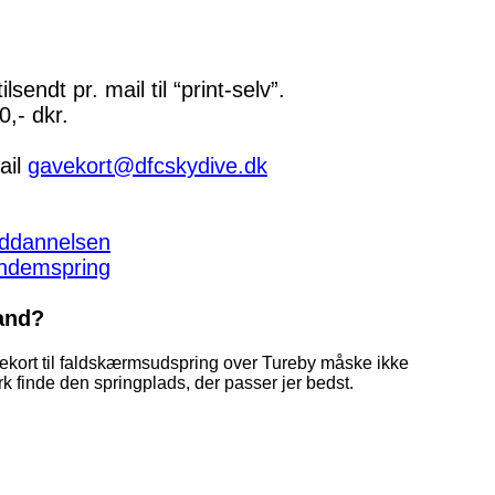
sendt pr. mail til “print-selv”.
,- dkr.
ail
gavekort@dfcskydive.dk
uddannelsen
ndemspring
and?
avekort til faldskærmsudspring over Tureby måske ikke
 finde den springplads, der passer jer bedst.