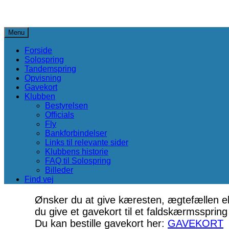
Skip
to
Menu
content
Forside
Solospring
Tandemspring
Opvisning
Gavekort
Klubben
Bestyrelsen
Officials
Fly
Bankforbindelser
Links til relevante sider
Klubbens historie
FAQ til Solospring
Billeder
Find vej
Ønsker du at give kæresten, ægtefællen ell
du give et gavekort til et faldskærmsspri
Du kan bestille gavekort her:
GAVEKORT