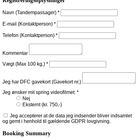
Registreringsoplysninger
Navn (Tandempassager)
*
E-mail (Kontaktperson)
*
Telefon (Kontaktperson)
*
Kommentar
Vægt (Max 100 kg.)
*
Jeg har DFC gavekort (Gavekort nr.)
Jeg ønsker mit spring videofilmet:
*
Nej
Eksternt (kr. 750,-)
Jeg accepterer at de data jeg indsender bliver indsamlet
og gemt i henhold til gældende GDPR lovgivning.
Booking Summary