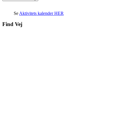
Se
Aktivitets kalender HER
Find Vej